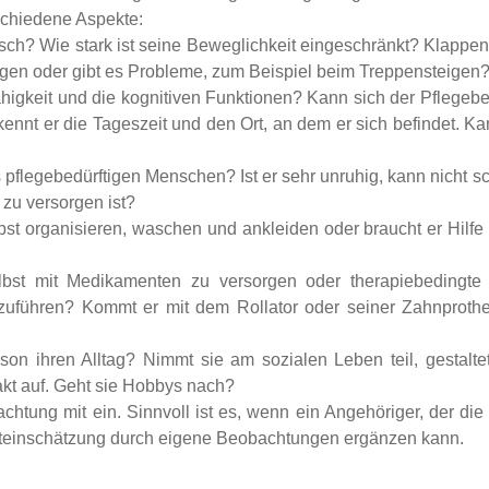
rschiedene Aspekte:
nsch? Wie stark ist seine Beweglichkeit eingeschränkt? Klapp
egen oder gibt es Probleme, zum Beispiel beim Treppensteigen
igkeit und die kognitiven Funktionen? Kann sich der Pflegebedü
 kennt er die Tageszeit und den Ort, an dem er sich befindet. 
s pflegebedürftigen Menschen? Ist er sehr unruhig, kann nicht 
 zu versorgen ist?
bst organisieren, waschen und ankleiden oder braucht er Hilfe
elbst mit Medikamenten zu versorgen oder therapiebedingt
zuführen? Kommt er mit dem Rollator oder seiner Zahnproth
rson ihren Alltag? Nimmt sie am sozialen Leben teil, gestalt
kt auf. Geht sie Hobbys nach?
achtung mit ein. Sinnvoll ist es, wenn ein Angehöriger, der di
steinschätzung durch eigene Beobachtungen ergänzen kann.